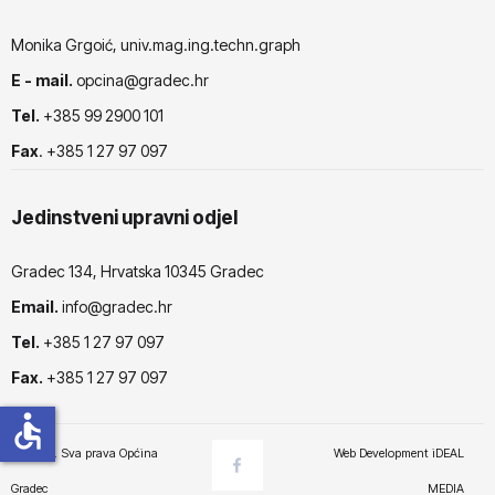
Monika Grgoić, univ.mag.ing.techn.graph
E - mail.
opcina@gradec.hr
Tel.
+385 99 2900 101
Fax
. +385 1 27 97 097
Jedinstveni upravni odjel
Gradec 134, Hrvatska 10345 Gradec
Email.
info@gradec.hr
Tel.
+385 1 27 97 097
Fax.
+385 1 27 97 097
accessible
© 2025. Sva prava Općina
Web Development
iDEAL
Gradec
MEDIA