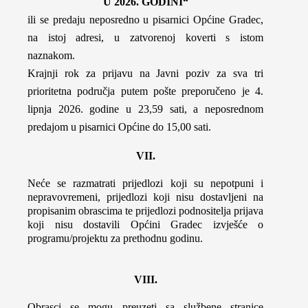
U 2026. GODINI“
ili se predaju neposredno u pisarnici Općine Gradec,
na istoj adresi, u zatvorenoj koverti s istom
naznakom.
Krajnji rok za prijavu na Javni poziv za sva tri
prioritetna područja putem pošte preporučeno je 4.
lipnja 2026. godine u 23,59 sati, a neposrednom
predajom u pisarnici Općine do 15,00 sati.
VII.
Neće se razmatrati prijedlozi koji su nepotpuni i
nepravovremeni, prijedlozi koji nisu dostavljeni na
propisanim obrascima te prijedlozi podnositelja prijava
koji nisu dostavili Općini Gradec izvješće o
programu/projektu za prethodnu godinu.
VIII.
Obrasci se mogu preuzeti sa službene stranice