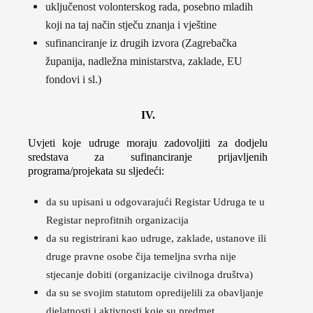
uključenost volonterskog rada, posebno mladih
koji na taj način stječu znanja i vještine
sufinanciranje iz drugih izvora (Zagrebačka
županija, nadležna ministarstva, zaklade, EU
fondovi i sl.)
IV.
Uvjeti koje udruge moraju zadovoljiti za dodjelu
sredstava za sufinanciranje prijavljenih
programa/projekata su sljedeći:
da su upisani u odgovarajući Registar Udruga te u
Registar neprofitnih organizacija
da su registrirani kao udruge, zaklade, ustanove ili
druge pravne osobe čija temeljna svrha nije
stjecanje dobiti (organizacije civilnoga društva)
da su se svojim statutom opredijelili za obavljanje
djelatnosti i aktivnosti koje su predmet