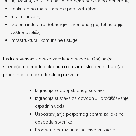
učinkovita, konkurentna i dugoročno održiva poljoprivreda;
konkurentno malo i srednje poduzetništvo;
ruralni turizam;
"zelena industrija" (obnovljivi izvori energije, tehnologije
zaštite okoliša)
infrastruktura i komunalne usluge.
Radi ostvarivanja ovako zacrtanog razvoja, Općina će u
slijedećem periodu pokrenuti i realizirati slijedeće strateške
programe i projekte lokalnog razvoja:
Izgradnja vodoopskrbnog sustava
Izgradnja sustava za odvodnju i pročišćavanje
otpadnih voda
Uspostavljanje potpornog centra za lokalne
gospodarstvenike
Program restrukturiranja i diverzifikacije