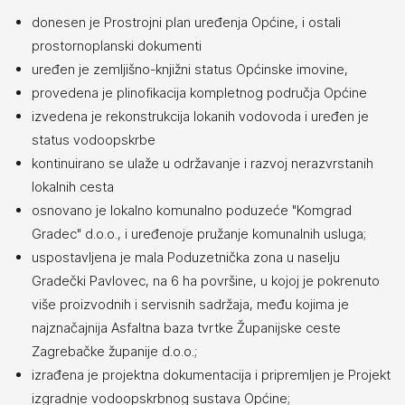
donesen je Prostrojni plan uređenja Općine, i ostali
prostornoplanski dokumenti
uređen je zemljišno-knjižni status Općinske imovine,
provedena je plinofikacija kompletnog područja Općine
izvedena je rekonstrukcija lokanih vodovoda i uređen je
status vodoopskrbe
kontinuirano se ulaže u održavanje i razvoj nerazvrstanih
lokalnih cesta
osnovano je lokalno komunalno poduzeće "Komgrad
Gradec" d.o.o., i uređenoje pružanje komunalnih usluga;
uspostavljena je mala Poduzetnička zona u naselju
Gradečki Pavlovec, na 6 ha površine, u kojoj je pokrenuto
više proizvodnih i servisnih sadržaja, među kojima je
najznačajnija Asfaltna baza tvrtke Županijske ceste
Zagrebačke županije d.o.o.;
izrađena je projektna dokumentacija i pripremljen je Projekt
izgradnje vodoopskrbnog sustava Općine;