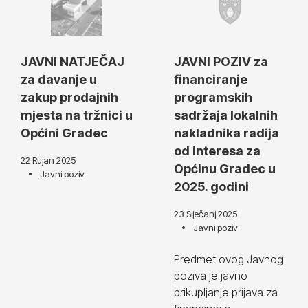
JAVNI NATJEČAJ
JAVNI POZIV za
za davanje u
financiranje
zakup prodajnih
programskih
mjesta na tržnici u
sadržaja lokalnih
Općini Gradec
nakladnika radija
od interesa za
22 Rujan 2025
Općinu Gradec u
Javni poziv
2025. godini
23 Siječanj 2025
Javni poziv
Predmet ovog Javnog
poziva je javno
prikupljanje prijava za