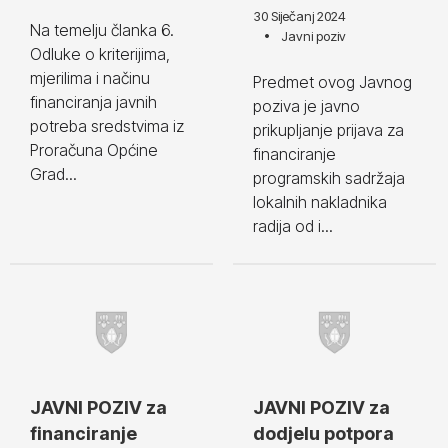
30 Siječanj 2024
Na temelju članka 6.
Javni poziv
Odluke o kriterijima,
mjerilima i načinu
Predmet ovog Javnog
financiranja javnih
poziva je javno
potreba sredstvima iz
prikupljanje prijava za
Proračuna Općine
financiranje
Grad...
programskih sadržaja
lokalnih nakladnika
radija od i...
JAVNI POZIV za
JAVNI POZIV za
financiranje
dodjelu potpora