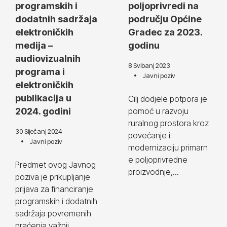
programskih i
poljoprivredi na
dodatnih sadržaja
području Općine
elektroničkih
Gradec za 2023.
medija –
godinu
audiovizualnih
8 Svibanj 2023
programa i
Javni poziv
elektroničkih
publikacija u
Cilj dodjele potpora je
2024. godini
pomoć u razvoju
ruralnog prostora kroz
30 Siječanj 2024
povećanje i
Javni poziv
modernizaciju primarn
e poljoprivredne
Predmet ovog Javnog
proizvodnje,...
poziva je prikupljanje
prijava za financiranje
programskih i dodatnih
sadržaja povremenih
praćenja važnij...