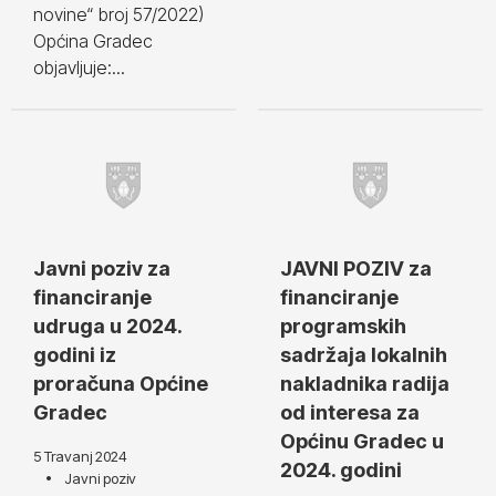
novine“ broj 57/2022)
Općina Gradec
objavljuje:...
Javni poziv za
JAVNI POZIV za
financiranje
financiranje
udruga u 2024.
programskih
godini iz
sadržaja lokalnih
proračuna Općine
nakladnika radija
Gradec
od interesa za
Općinu Gradec u
5 Travanj 2024
2024. godini
Javni poziv