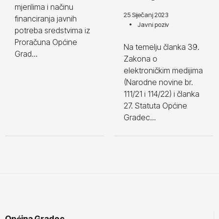
mjerilima i načinu
25 Siječanj 2023
financiranja javnih
Javni poziv
potreba sredstvima iz
Proračuna Općine
Na temelju članka 39.
Grad...
Zakona o
elektroničkim medijima
(Narodne novine br.
111/21 i 114/22) i članka
27. Statuta Općine
Gradec...