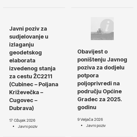
Javni poziv za
sudjelovanje u
izlaganju
Obavijest o
geodetskog
poništenju Javnog
elaborata
poziva za dodjelu
izvedenog stanja
potpora
za cestu ŽC2211
poljoprivredi na
(Cubinec – Poljana
području Općine
Križevečka –
Gradec za 2025.
Cugovec –
godinu
Dubrava)
9 Veljača 2026
17 Ožujak 2026
Javni poziv
Javni poziv