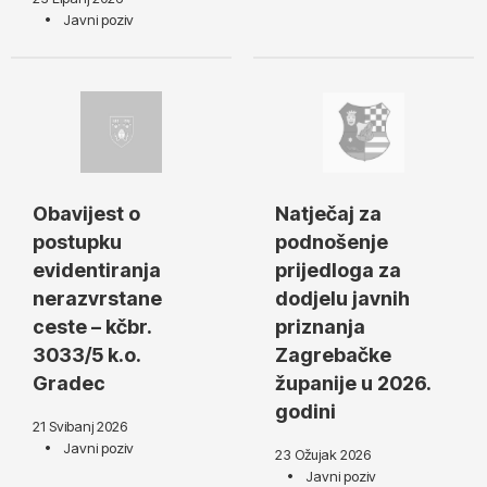
Javni poziv
Obavijest o
Natječaj za
postupku
podnošenje
evidentiranja
prijedloga za
nerazvrstane
dodjelu javnih
ceste – kčbr.
priznanja
3033/5 k.o.
Zagrebačke
Gradec
županije u 2026.
godini
21 Svibanj 2026
Javni poziv
23 Ožujak 2026
Javni poziv