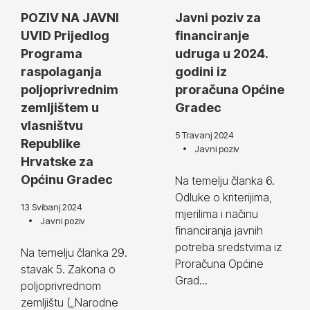
POZIV NA JAVNI
Javni poziv za
UVID Prijedlog
financiranje
Programa
udruga u 2024.
raspolaganja
godini iz
poljoprivrednim
proračuna Općine
zemljištem u
Gradec
vlasništvu
5 Travanj 2024
Republike
Javni poziv
Hrvatske za
Općinu Gradec
Na temelju članka 6.
Odluke o kriterijima,
13 Svibanj 2024
mjerilima i načinu
Javni poziv
financiranja javnih
potreba sredstvima iz
Na temelju članka 29.
Proračuna Općine
stavak 5. Zakona o
Grad...
poljoprivrednom
zemljištu („Narodne