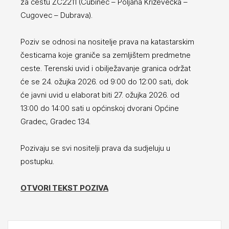
za cestu ŽC2211 (Cubinec – Poljana Križevečka –
Cugovec – Dubrava).
Poziv se odnosi na nositelje prava na katastarskim
česticama koje graniče sa zemljištem predmetne
ceste. Terenski uvid i obilježavanje granica održat
će se 24. ožujka 2026. od 9:00 do 12:00 sati, dok
će javni uvid u elaborat biti 27. ožujka 2026. od
13:00 do 14:00 sati u općinskoj dvorani Općine
Gradec, Gradec 134.
Pozivaju se svi nositelji prava da sudjeluju u
postupku.
OTVORI TEKST POZIVA