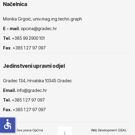
Načelnica
Monika Grgoić, univ.mag.ing.techn.graph
E - mail.
opcina@gradec.hr
Tel.
+385 99 2900 101
Fax
. +385 1 27 97 097
Jedinstveni upravni odjel
Gradec 134, Hrvatska 10345 Gradec
Email.
info@gradec.hr
Tel.
+385 1 27 97 097
Fax.
+385 1 27 97 097
accessible
© 2025. Sva prava Općina
Web Development
iDEAL