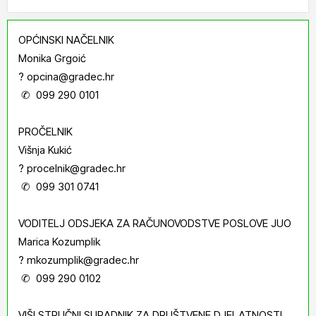
OPĆINSKI NAČELNIK
Monika Grgoić
? opcina@gradec.hr
✆ 099 290 0101
PROČELNIK
Višnja Kukić
? procelnik@gradec.hr
✆ 099 301 0741
VODITELJ ODSJEKA ZA RAČUNOVODSTVE POSLOVE JUO
Marica Kozumplik
? mkozumplik@gradec.hr
✆ 099 290 0102
VIŠI STRUČNI SURADNIK ZA DRUŠTVENE DJELATNOSTI