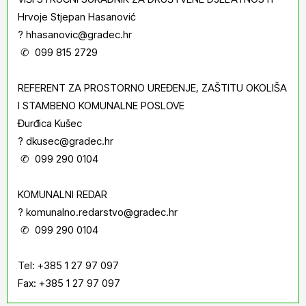
Hrvoje Stjepan Hasanović
? hhasanovic@gradec.hr
✆ 099 815 2729
REFERENT ZA PROSTORNO UREĐENJE, ZAŠTITU OKOLIŠA
I STAMBENO KOMUNALNE POSLOVE
Đurđica Kušec
? dkusec@gradec.hr
✆ 099 290 0104
KOMUNALNI REDAR
? komunalno.redarstvo@gradec.hr
✆ 099 290 0104
Tel: +385 1 27 97 097
Fax: +385 1 27 97 097